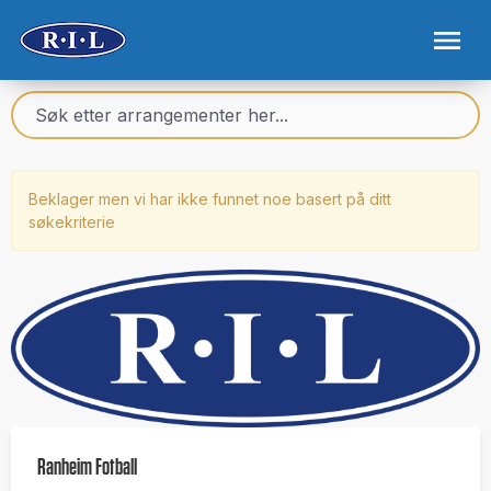
Beklager men vi har ikke funnet noe basert på ditt
søkekriterie
Ranheim Fotball