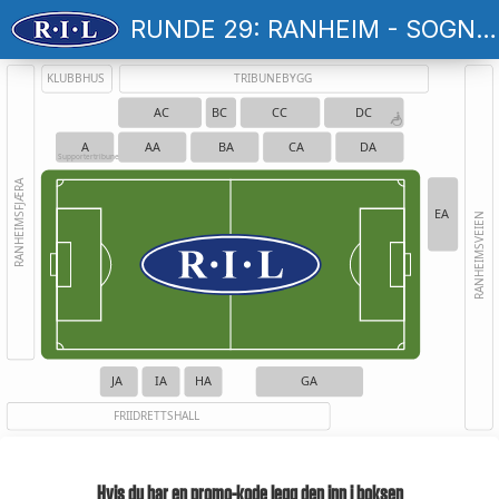
RUNDE 29: RANHEIM - SOGNDAL
KLUBBHUS
TRIBUNEBYGG
AC
BC
CC
DC
A
AA
BA
CA
DA
Supportertribune
RANHEIMSFJÆRA
EA
RANHEIMSVEIEN
JA
IA
HA
GA
FRIIDRETTSHALL
Hvis du har en promo-kode legg den inn i boksen