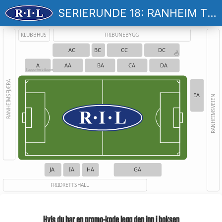
SERIERUNDE 18: RANHEIM TF - STRØMSGODSET
KLUBBHUS
TRIBUNEBYGG
AC
BC
CC
DC
A
AA
BA
CA
DA
Supportertribune
RANHEIMSFJÆRA
EA
RANHEIMSVEIEN
JA
IA
HA
GA
FRIIDRETTSHALL
Hvis du har en promo-kode legg den inn i boksen