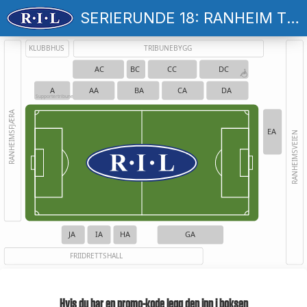
SERIERUNDE 18: RANHEIM TF - STRØMSGODSET
KLUBBHUS
TRIBUNEBYGG
AC
BC
CC
DC
A
AA
BA
CA
DA
Supportertribune
RANHEIMSFJÆRA
EA
RANHEIMSVEIEN
JA
IA
HA
GA
FRIIDRETTSHALL
Hvis du har en promo-kode legg den inn i boksen