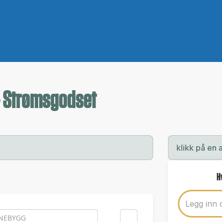
- Strømsgodset
klikk på en 
H
NEBYGG