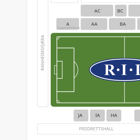
AC
BC
A
AA
BA
Supportertribune
RANHEIMSFJÆRA
JA
IA
HA
FRIIDRETTSHALL