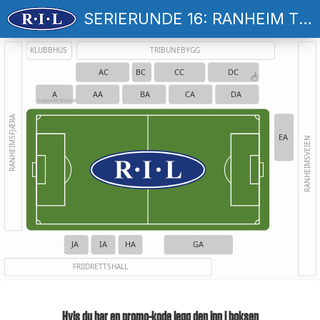
SERIERUNDE 16: RANHEIM TF - HAUGESUND
KLUBBHUS
TRIBUNEBYGG
AC
BC
CC
DC
A
AA
BA
CA
DA
Supportertribune
RANHEIMSFJÆRA
EA
RANHEIMSVEIEN
JA
IA
HA
GA
FRIIDRETTSHALL
Hvis du har en promo-kode legg den inn i boksen