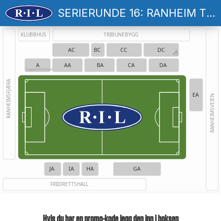
SERIERUNDE 16: RANHEIM TF - HAUGESUND
KLUBBHUS
TRIBUNEBYGG
AC
BC
CC
DC
A
AA
BA
CA
DA
Supportertribune
RANHEIMSFJÆRA
EA
RANHEIMSVEIEN
JA
IA
HA
GA
FRIIDRETTSHALL
Hvis du har en promo-kode legg den inn i boksen