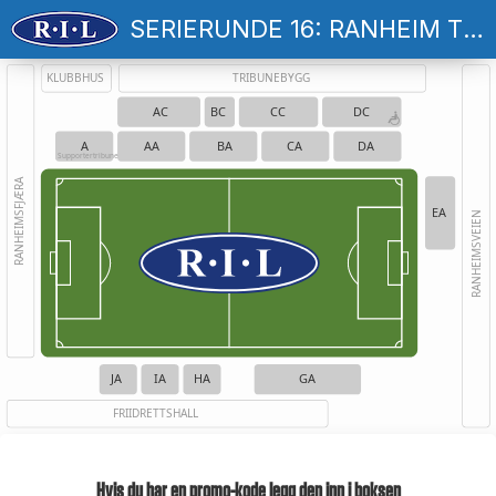
SERIERUNDE 16: RANHEIM TF - HAUGESUND
KLUBBHUS
TRIBUNEBYGG
AC
BC
CC
DC
A
AA
BA
CA
DA
Supportertribune
RANHEIMSFJÆRA
EA
RANHEIMSVEIEN
JA
IA
HA
GA
FRIIDRETTSHALL
Hvis du har en promo-kode legg den inn i boksen