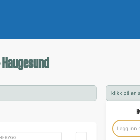
 - Haugesund
klikk på en 
H
NEBYGG