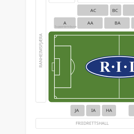
AC
BC
A
AA
BA
Supportertribune
RANHEIMSFJÆRA
JA
IA
HA
FRIIDRETTSHALL