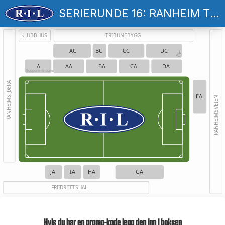
SERIERUNDE 16: RANHEIM TF - HAUGESUND
KLUBBHUS
TRIBUNEBYGG
AC
BC
CC
DC
A
AA
BA
CA
DA
Supportertribune
RANHEIMSFJÆRA
EA
RANHEIMSVEIEN
JA
IA
HA
GA
FRIIDRETTSHALL
Hvis du har en promo-kode legg den inn i boksen